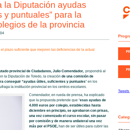
a la Diputación ayudas
es y puntuales” para la
olegios de la provincia
:04
Progr
el plazo suficiente que mejoren las deficiencias de la actual
P
P
putado provincial de Ciudadanos, Julio Comendador,
propondrá al
en la Diputación de Toledo, la creación
de una comisión de
a conseguir “ayudas útiles, suficientes y puntuales
” en los
fraga la institución provincial en los centros escolares.
Tweets
Comendador, en rueda de prensa, ha explicado
que la propuesta pretende que “
esas ayudas de
4.000 euros por colegio, establecidas hasta
diciembre en principio, se aprobaron con prisas,
una vez comenzado el curso escolar, sin pasar
Categ
por comisión y de manera unilateral una vez
más por el PSOE,
han de ser útiles para cubrir las