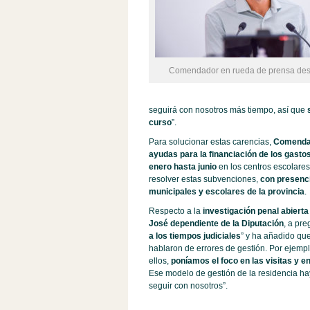
Comendador en rueda de prensa des
seguirá con nosotros más tiempo, así que
curso
”.
Para solucionar estas carencias,
Comendad
ayudas para la financiación de los gasto
enero hasta junio
en los centros escolares
resolver estas subvenciones,
con presenci
municipales y escolares de la provincia
.
Respecto a la
investigación penal abiert
José dependiente de la Diputación
, a pr
a los tiempos judiciales
” y ha añadido qu
hablaron de errores de gestión. Por ejem
ellos,
poníamos el foco en las visitas y e
Ese modelo de gestión de la residencia hay
seguir con nosotros”.