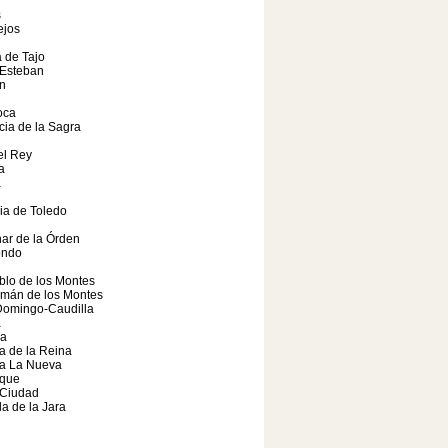
s
ejos
 de Tajo
 Esteban
n
oca
ia de la Sagra
el Rey
a
a
ia de Toledo
ar de la Órden
ondo
lo de los Montes
mán de los Montes
Domingo-Caudilla
a
a
a de la Reina
ra La Nueva
que
 Ciudad
la de la Jara