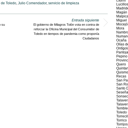
Layos
 de Toledo
,
Julio Comendador
,
servicio de limpieza
Lucillo
Madrid
Magán
Malpica
Entrada siguiente
Miguel
Mocejó
o su
El gobierno de Milagros Tolón vota en contra de
Mora
reforzar la Oficina Municipal del Consumidor de
Nambr
Toledo en tiempos de pandemia como proponía
Numanc
Ciudadanos
Ocaña
Olías d
Ontígol
Pantoj
Pepino
Provinc
Quero
Quintan
Quism
Recas
San Pab
San Ro
Santo 
Seseñ
Sonsec
Talaver
Talave
Temble
Toledo
Torrecil
Torrico
Torrijos