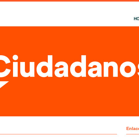
H
Enlac