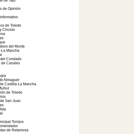
al de Tajo
os de Opinión
 informativo
los de Toledo
 y Chozas
ena
as
que
bios del Monte
a-La Mancha
te
o del Condado
 de Canales
gra
de Almaguer
de Castilla-La Mancha
Muñoz
ión de Toledo
rios
 de San Juan
as
lida
al
nicipal Torrijos
Comendador
ntas de Retamosa