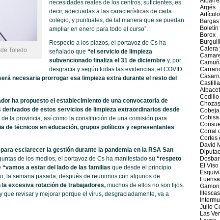
Albarre
necesidades reales de los centros; suficientes, es
Argés
decir, adecuadas a las características de cada
Artícul
colegio, y puntuales, de tal manera que se puedan
Bargas
Boletín
ampliar en enero para todo el curso”.
Borox
Burguil
Respecto a los plazos, el portavoz de Cs ha
Calera
de Toledo
señalado que
“el servicio de limpieza
Camar
subvencionado finaliza el 31 de diciembre
y, por
Camuñ
desgracia y según todas las evidencias, el COVID
Carran
Casarru
será necesaria prorrogar esa limpieza extra durante el resto del
Castill
Albace
Cedill
or ha propuesto el establecimiento de una convocatoria de
Chozas
s derivados de estos servicios de limpieza extraordinarios desde
Cobeja
Cobisa
 de la provincia, así como la constitución de una comisión para
Consue
a de técnicos en educación, grupos políticos y representantes
Corral 
Cortes 
David 
a para esclarecer la gestión durante la pandemia en la RSA San
Diputac
eguntas de los medios, el portavoz de Cs ha manifestado su
“respeto
Dosbar
El Viso
e
“vamos a estar del lado de las familias
que desde el principio
Esquivi
plo, la semana pasada, después de reunirnos con algunos de
Fuensa
n la excesiva rotación de trabajadores,
muchos de ellos no son fijos.
Gamon
Illescas
 que revisar y mejorar porque el virus, desgraciadamente, va a
Intermu
Julio 
Las Ve