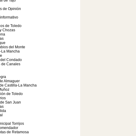
al de Tajo
os de Opinión
 informativo
los de Toledo
 y Chozas
ena
as
que
bios del Monte
a-La Mancha
te
o del Condado
 de Canales
gra
de Almaguer
de Castilla-La Mancha
Muñoz
ión de Toledo
rios
 de San Juan
as
lida
al
nicipal Torrijos
Comendador
ntas de Retamosa