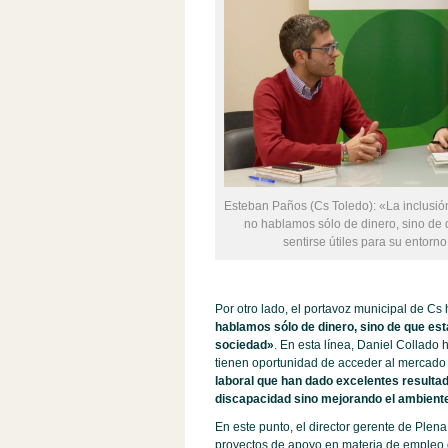
Esteban Paños (Cs Toledo): «La inclusión
no hablamos sólo de dinero, sino de
sentirse útiles para su entorn
Por otro lado, el portavoz municipal de Cs 
hablamos sólo de dinero, sino de que est
sociedad»
. En esta línea, Daniel Collad
tienen oportunidad de acceder al mercado 
laboral que han dado excelentes resultad
discapacidad sino mejorando el ambiente 
En este punto, el director gerente de Plen
proyectos de apoyo en materia de empleo q