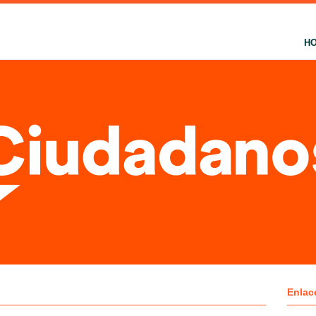
H
Enlac