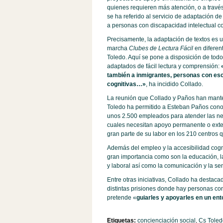
quienes requieren más atención, o a travé
se ha referido al servicio de adaptación d
a personas con discapacidad intelectual c
Precisamente, la adaptación de textos es 
marcha
Clubes de Lectura Fácil
en diferent
Toledo. Aquí se pone a disposición de tod
adaptados de fácil lectura y comprensión:
también a inmigrantes, personas con esc
cognitivas…»
, ha incidido Collado.
La reunión que Collado y Paños han manten
Toledo ha permitido a Esteban Paños conoc
unos 2.500 empleados para atender las ne
cuales necesitan apoyo permanente o exten
gran parte de su labor en los 210 centros q
Además del empleo y la accesibilidad cogni
gran importancia como son la educación, la 
y laboral así como la comunicación y la sen
Entre otras iniciativas, Collado ha desta
distintas prisiones donde hay personas co
pretende «
guiarles y apoyarles en un ent
Etiquetas:
concienciación social
,
Cs Toled