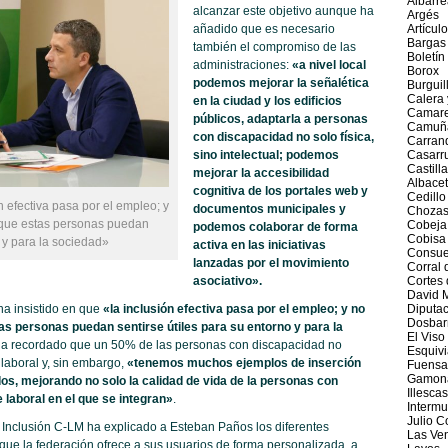
Albarre
alcanzar este objetivo aunque ha
Argés
añadido que es necesario
Artícul
Bargas
también el compromiso de las
Boletín
administraciones:
«a nivel local
Borox
podemos mejorar la señalética
Burguil
Calera
en la ciudad y los edificios
Camar
públicos, adaptarla a personas
Camuñ
con discapacidad no solo física,
Carran
sino intelectual; podemos
Casarru
Castill
mejorar la accesibilidad
Albace
cognitiva de los portales web y
Cedill
 efectiva pasa por el empleo; y
documentos municipales y
Chozas
 que estas personas puedan
Cobeja
podemos colaborar de forma
Cobisa
o y para la sociedad»
activa en las iniciativas
Consue
lanzadas por el movimiento
Corral 
asociativo».
Cortes 
David 
ha insistido en que
«la inclusión efectiva pasa por el empleo; y no
Diputac
Dosbar
as personas puedan sentirse útiles para su entorno y para la
El Viso
o ha recordado que un 50% de las personas con discapacidad no
Esquivi
laboral y, sin embargo,
«tenemos muchos ejemplos de inserción
Fuensa
Gamon
os, mejorando no solo la calidad de vida de la personas con
Illescas
laboral en el que se integran»
.
Intermu
Julio 
a Inclusión C-LM ha explicado a Esteban Paños los diferentes
Las Ve
ue la federación ofrece a sus usuarios de forma personalizada, a