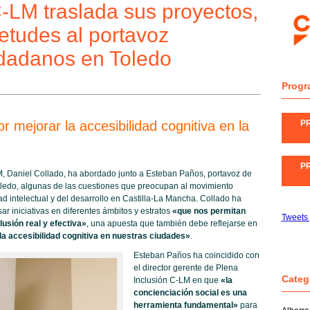
C-LM traslada sus proyectos,
ietudes al portavoz
dadanos en Toledo
Progr
 mejorar la accesibilidad cognitiva en la
P
P
LM, Daniel Collado, ha abordado junto a Esteban Paños, portavoz de
ledo, algunas de las cuestiones que preocupan al movimiento
d intelectual y del desarrollo en Castilla-La Mancha. Collado ha
r iniciativas en diferentes ámbitos y estratos
«que nos permitan
Tweets
usión real y efectiva»
, una apuesta que también debe reflejarse en
a accesibilidad cognitiva en nuestras ciudades»
.
Esteban Paños ha coincidido con
el director gerente de Plena
Categ
Inclusión C-LM en que
«la
concienciación social es una
herramienta fundamental»
para