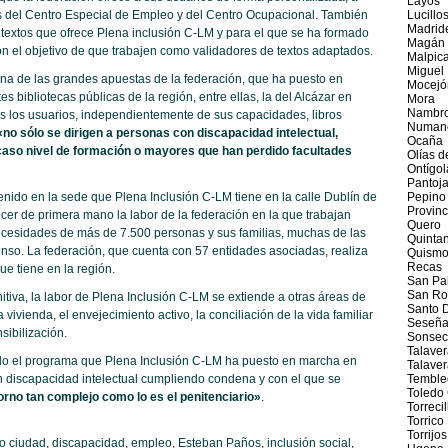
Layos
s del Centro Especial de Empleo y del Centro Ocupacional. También
Lucillo
Madrid
e textos que ofrece Plena inclusión C-LM y para el que se ha formado
Magán
on el objetivo de que trabajen como validadores de textos adaptados.
Malpica
Miguel
una de las grandes apuestas de la federación, que ha puesto en
Mocejó
es bibliotecas públicas de la región, entre ellas, la del Alcázar en
Mora
Nambr
os los usuarios, independientemente de sus capacidades, libros
Numanc
«no sólo se dirigen a personas con discapacidad intelectual,
Ocaña
aso nivel de formación o mayores que han perdido facultades
Olías d
Ontígol
Pantoj
ido en la sede que Plena Inclusión C-LM tiene en la calle Dublín de
Pepino
Provinc
er de primera mano la labor de la federación en la que trabajan
Quero
cesidades de más de 7.500 personas y sus familias, muchas de las
Quintan
so. La federación, que cuenta con 57 entidades asociadas, realiza
Quism
Recas
ue tiene en la región.
San Pab
San Ro
tiva, la labor de Plena Inclusión C-LM se extiende a otras áreas de
Santo 
vivienda, el envejecimiento activo, la conciliación de la vida familiar
Seseñ
sibilización.
Sonsec
Talaver
cado el programa que Plena Inclusión C-LM ha puesto en marcha en
Talave
n discapacidad intelectual cumpliendo condena y con el que se
Temble
Toledo
orno tan complejo como lo es el penitenciario»
.
Torrecil
Torrico
Torrijos
o ciudad
,
discapacidad
,
empleo
,
Esteban Paños
,
inclusión social
,