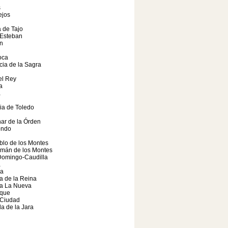
s
ejos
 de Tajo
 Esteban
n
oca
ia de la Sagra
el Rey
a
a
ia de Toledo
ar de la Órden
ondo
lo de los Montes
mán de los Montes
Domingo-Caudilla
a
a
a de la Reina
ra La Nueva
que
 Ciudad
la de la Jara