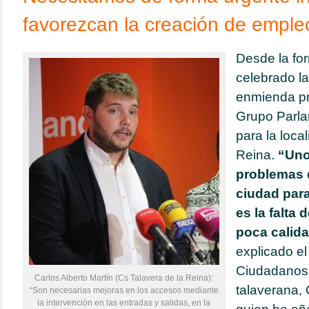
favorezcan la creación de emple
Desde la fo
celebrado la
enmienda pr
Grupo Parla
para la loca
Reina.
“Uno
problemas 
ciudad para
es la falta 
poca calid
explicado el
Ciudadanos 
Carlos Alberto Martín (Cs Talavera de la Reina):
talaverana, 
“Son necesarias mejoras en los accesos mediante
la intervención en las entradas y salidas, en la