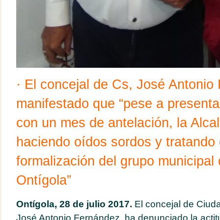
· El concejal de Cs, José Antonio
manifestado que “pese a presentar 
con un mes de antelación, la Alca
haciendo oídos sordos y tratando d
formalización del grupo municipal
Ontígola”
Ontígola, 28 de julio 2017
.
El concejal de Ciud
José Antonio Fernández, ha denunciado la actit